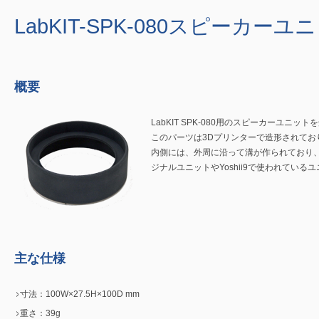
LabKIT-SPK-080スピーカー
概要
LabKIT SPK-080用のスピーカーユニ
このパーツは3Dプリンターで造形されてお
内側には、外周に沿って溝が作られており
ジナルユニットやYoshii9で使われてい
主な仕様
寸法：100W×27.5H×100D mm
重さ：39g